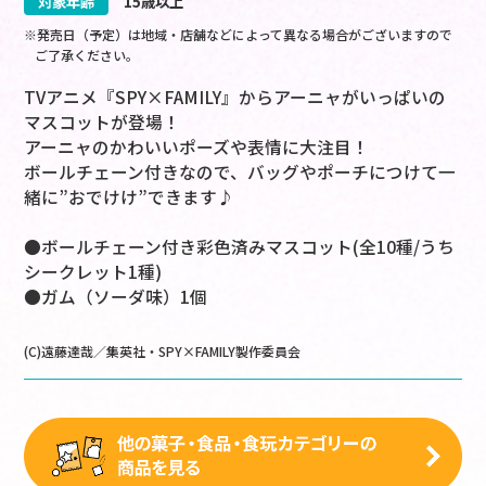
対象年齢
15歳以上
※発売日（予定）は地域・店舗などによって異なる場合がございますので
ご了承ください。
TVアニメ『SPY×FAMILY』からアーニャがいっぱいの
マスコットが登場！
アーニャのかわいいポーズや表情に大注目！
ボールチェーン付きなので、バッグやポーチにつけて一
緒に”おでけけ”できます♪
●ボールチェーン付き彩色済みマスコット(全10種/うち
シークレット1種)
●ガム（ソーダ味）1個
(C)遠藤達哉／集英社・SPY×FAMILY製作委員会