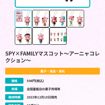
SPY×FAMILYマスコット～アーニャコレ
クション～
菓子・食品・食玩
価格
506
円(税込)
売場
全国量販店の菓子売場等
発売時期
2023
年
12
月
18
日
発売