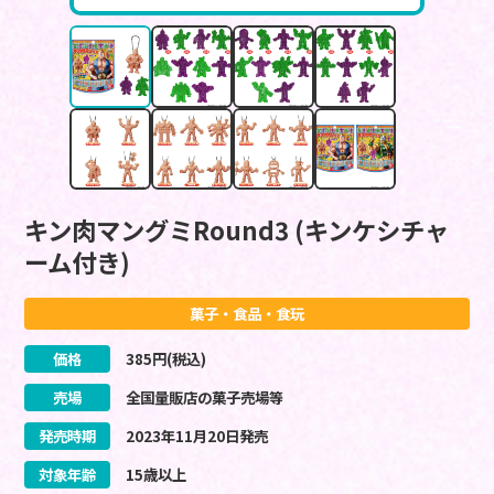
キン肉マングミRound3 (キンケシチャ
ーム付き)
菓子・食品・食玩
価格
385
円(税込)
売場
全国量販店の菓子売場等
発売時期
2023
年
11
月
20
日
発売
対象年齢
15歳以上