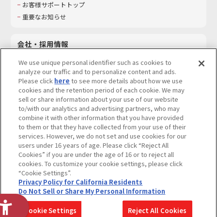
お客様サポートトップ
重要なお知らせ
会社・採用情報
会社情報
We use unique personal identifier such as cookies to
採用情報
analyze our traffic and to personalize content and ads.
Please click
here
to see more details about how we use
サステナビリティ
cookies and the retention period of each cookie. We may
お問い合わせ
sell or share information about your use of our website
to/with our analytics and advertising partners, who may
combine it with other information that you have provided
to them or that they have collected from your use of their
services. However, we do not set and use cookies for our
ウェブサイトご利用条件
ソーシャルメディアポリシー
users under 16 years of age. Please click “Reject All
個人情報及び特定個人情報等の取り扱いに関する保護方針
Cookies” if you are under the age of 16 or to reject all
cookies. To customize your cookie settings, please click
Do Not Sell or Share My Personal Information
著作権・商標について
“Cookie Settings”.
Privacy Policy for California Residents
カスタマーハラスメントに対する基本的な対応方針
Do Not Sell or Share My Personal Information
コピーライト一覧を表示する
Cookie Settings
Reject All Cookies