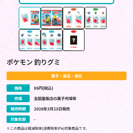
ポケモン 釣りグミ
菓子・食品・食玩
価格
86
円(税込)
売場
全国量販店の菓子売場等
発売時期
2026
年
3
月
23
日
発売
対象年齢
-
※この商品は軽減税率(消費税率8%)対象商品です。