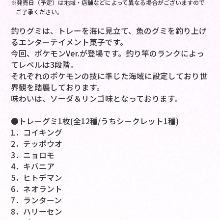
※発売日（予定）は地域・店舗などによって異なる場合がございますので
ご了承ください。
釣りグミは、トレーを海に見立て、魚のグミを釣り上げ
るエンターテイメント菓子です。
今回、ポケモンVer.が登場です。釣り竿のランクによっ
てレベルは3段階。
それぞれのポケモンの技に準じた海域に設定しており世
界観を踏襲しております。
味わいは、ソーダ＆リンゴ味となっております。
●トレーグミ1枚(全12種/うちシークレット1種)
1．コイキング
2．テッポウオ
3．ニョロモ
4．キバニア
5．ヒトデマン
6．ネオラント
7．ランターン
8．ハリーセン