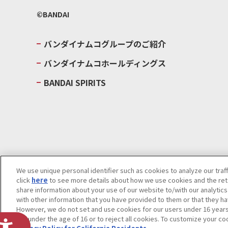
©BANDAI
バンダイナムコグループのご紹介
バンダイナムコホールディングス
BANDAI SPIRITS
We use unique personal identifier such as cookies to analyze our traf
click
here
to see more details about how we use cookies and the rete
ウェブサイトご利用条件
ソーシャルメディアポリシー
個人情報及
share information about your use of our website to/with our analytic
with other information that you have provided to them or that they ha
Do Not Sell or Share My Personal Information
著作権・商標につい
However, we do not set and use cookies for our users under 16 years o
are under the age of 16 or to reject all cookies. To customize your co