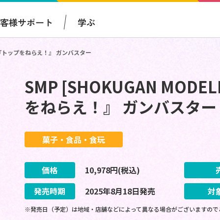
お客様サポート
学ぶ
ECT] 『トップをねらえ！』 ガンバスター
SMP [SHOKUGAN MODEL
をねらえ！』 ガンバスター
菓子・食品・食玩
価格
10,978
円(税込)
発売時期
2025
年
8
月
18
日
発売
対
※発売日（予定）は地域・店舗などによって異なる場合がございますので