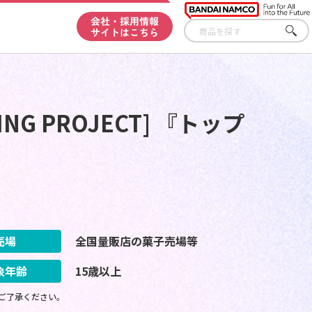
会社・採用情報
サイトはこちら
さが
す
ING PROJECT] 『トップ
売場
全国量販店の菓子売場等
象年齢
15歳以上
ご了承ください。