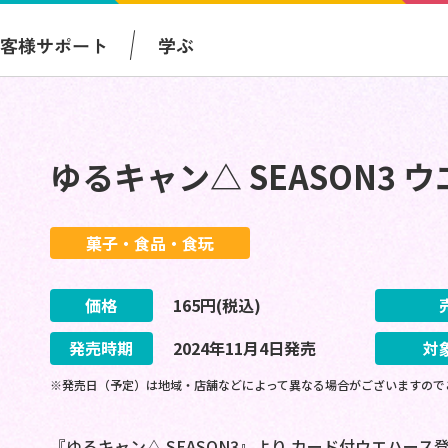
お客様サポート
学ぶ
ゆるキャン△ SEASON3 
菓子・食品・食玩
価格
165
円(税込)
発売時期
2024
年
11
月
4
日
発売
対
※発売日（予定）は地域・店舗などによって異なる場合がございますので
『ゆるキャン△ SEASON3』より カード付ウエハース