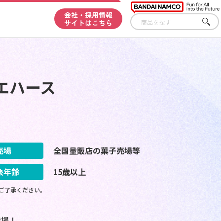
会社・採用情報
サイトはこちら
さが
す
ウエハース
売場
全国量販店の菓子売場等
象年齢
15歳以上
ご了承ください。
登場！