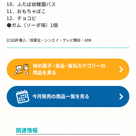
10．ふたば幼稚園バス
11．おもちゃばこ
12．チョコビ
●ガム（ソーダ味）1個
(C)臼井儀人／双葉社・シンエイ・テレビ朝日・ADK
関連情報