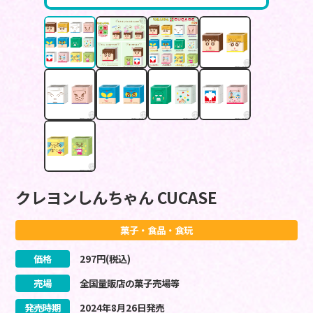
クレヨンしんちゃん CUCASE
菓子・食品・食玩
価格
297
円(税込)
売場
全国量販店の菓子売場等
発売時期
2024
年
8
月
26
日
発売