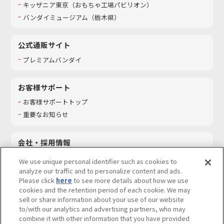
キッザニア東京（おもちゃ工場パビリオン）​
バンダイミュージアム（栃木県）
公式通販サイト
プレミアムバンダイ
お客様サポート
お客様サポートトップ
重要なお知らせ
会社・採用情報
会社情報
We use unique personal identifier such as cookies to
採用情報
analyze our traffic and to personalize content and ads.
Please click
here
to see more details about how we use
サステナビリティ
cookies and the retention period of each cookie. We may
お問い合わせ
sell or share information about your use of our website
to/with our analytics and advertising partners, who may
combine it with other information that you have provided