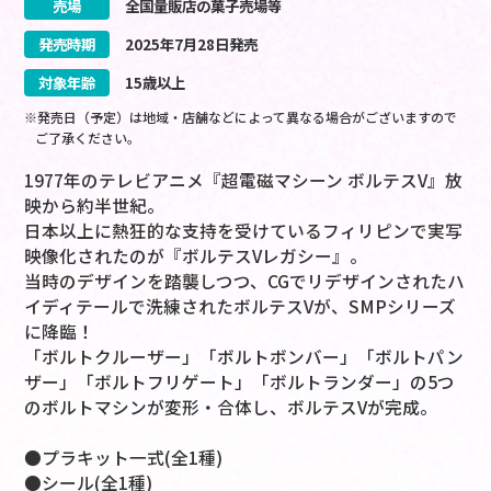
売場
全国量販店の菓子売場等
発売時期
2025
年
7
月
28
日
発売
対象年齢
15歳以上
※発売日（予定）は地域・店舗などによって異なる場合がございますので
ご了承ください。
1977年のテレビアニメ『超電磁マシーン ボルテスV』放
映から約半世紀。
日本以上に熱狂的な支持を受けているフィリピンで実写
映像化されたのが『ボルテスVレガシー』。
当時のデザインを踏襲しつつ、CGでリデザインされたハ
イディテールで洗練されたボルテスVが、SMPシリーズ
に降臨！
「ボルトクルーザー」「ボルトボンバー」「ボルトパン
ザー」「ボルトフリゲート」「ボルトランダー」の5つ
のボルトマシンが変形・合体し、ボルテスVが完成。
●プラキット一式(全1種)
●シール(全1種)