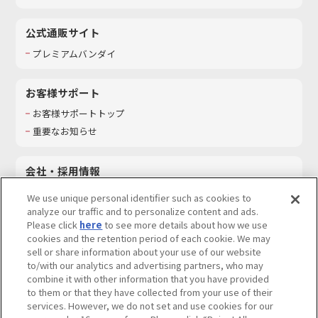
公式通販サイト
プレミアムバンダイ
お客様サポート
お客様サポートトップ
重要なお知らせ
会社・採用情報
会社情報
We use unique personal identifier such as cookies to
採用情報
analyze our traffic and to personalize content and ads.
Please click
here
to see more details about how we use
サステナビリティ
cookies and the retention period of each cookie. We may
お問い合わせ
sell or share information about your use of our website
to/with our analytics and advertising partners, who may
combine it with other information that you have provided
to them or that they have collected from your use of their
services. However, we do not set and use cookies for our
ウェブサイトご利用条件
ソーシャルメディアポリシー