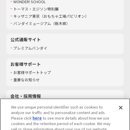
WONDER! SCHOOL
トーマス・エジソン特別展
キッザニア東京（おもちゃ工場パビリオン）​
バンダイミュージアム（栃木県）
公式通販サイト
プレミアムバンダイ
お客様サポート
お客様サポートトップ
重要なお知らせ
会社・採用情報
会社情報
We use unique personal identifier such as cookies to
採用情報
analyze our traffic and to personalize content and ads.
Please click
here
to see more details about how we use
サステナビリティ
cookies and the retention period of each cookie. We may
お問い合わせ
sell or share information about your use of our website