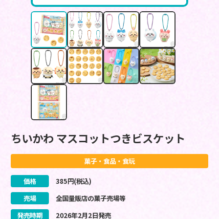
ちいかわ マスコットつきビスケット
菓子・食品・食玩
価格
385
円(税込)
売場
全国量販店の菓子売場等
発売時期
2026
年
2
月
2
日
発売