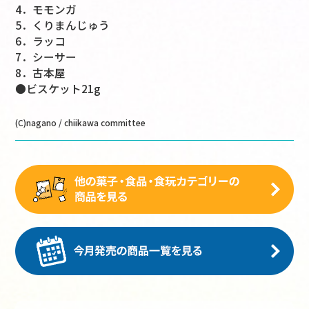
4．モモンガ
5．くりまんじゅう
6．ラッコ
7．シーサー
8．古本屋
●ビスケット21g
(C)nagano / chiikawa committee