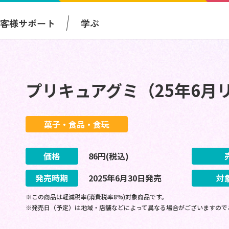
お客様サポート
学ぶ
プリキュアグミ（25年6月
菓子・食品・食玩
価格
86
円(税込)
発売時期
2025
年
6
月
30
日
発売
対
※この商品は軽減税率(消費税率8%)対象商品です。
※発売日（予定）は地域・店舗などによって異なる場合がございますので