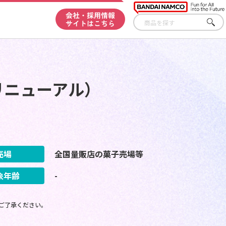
会社・採用情報
サイトはこちら
さが
す
リニューアル）
売場
全国量販店の菓子売場等
象年齢
-
ご了承ください。