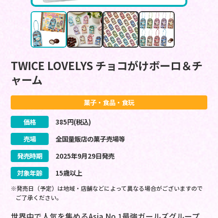
TWICE LOVELYS チョコがけボーロ＆チ
ャーム
菓子・食品・食玩
価格
385
円(税込)
売場
全国量販店の菓子売場等
発売時期
2025
年
9
月
29
日
発売
対象年齢
15歳以上
※発売日（予定）は地域・店舗などによって異なる場合がございますので
ご了承ください。
世界中で人気を集めるAsia No.1最強ガールズグループ