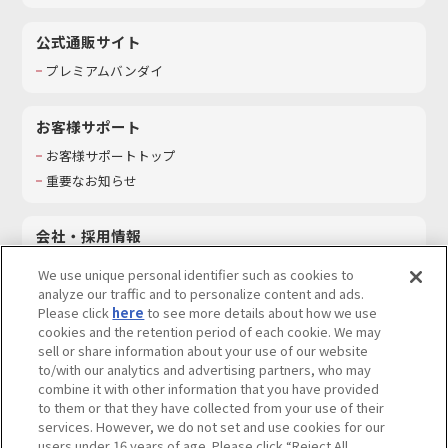
公式通販サイト
プレミアムバンダイ
お客様サポート
お客様サポートトップ
重要なお知らせ
会社・採用情報
会社情報
We use unique personal identifier such as cookies to
採用情報
analyze our traffic and to personalize content and ads.
Please click
here
to see more details about how we use
サステナビリティ
cookies and the retention period of each cookie. We may
お問い合わせ
sell or share information about your use of our website
to/with our analytics and advertising partners, who may
combine it with other information that you have provided
to them or that they have collected from your use of their
services. However, we do not set and use cookies for our
ウェブサイトご利用条件
ソーシャルメディアポリシー
users under 16 years of age. Please click “Reject All