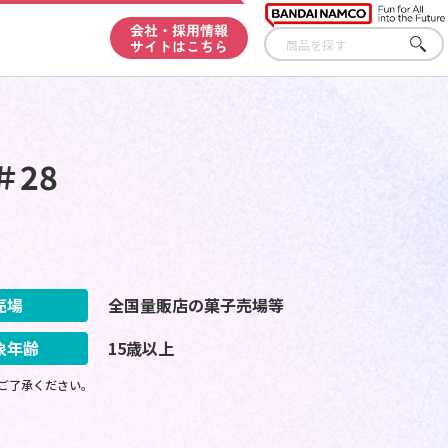
会社・採用情報
サイトはこちら
さが
す
＃28
売場
全国量販店の菓子売場等
象年齢
15歳以上
ご了承ください。