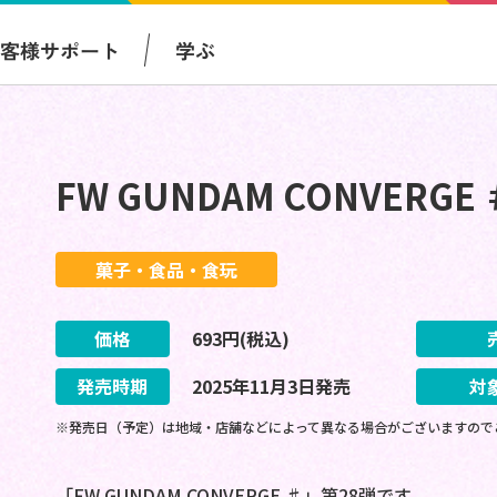
お客様サポート
学ぶ
FW GUNDAM CONVERGE 
菓子・食品・食玩
価格
693
円(税込)
発売時期
2025
年
11
月
3
日
発売
対
※発売日（予定）は地域・店舗などによって異なる場合がございますので
「FW GUNDAM CONVERGE ♯」第28弾です。