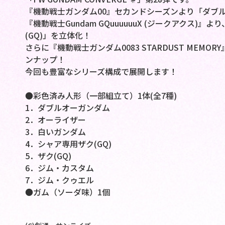
『機動戦士ガンダム00』セカンドシーズンより「ダブ
『機動戦士Gundam GQuuuuuuX (ジークアクス)
(GQ)」を立体化！
さらに『機動戦士ガンダム0083 STARDUST ME
ンナップ！
今回も豊富なシリーズ構成で展開します！
●彩色済み人形（一部組立て）1体(全7種)
1．ダブルオーガンダム
2．オーライザー
3．白いガンダム
4．シャア専用ザク(GQ)
5．ザク(GQ)
6．ジム・カスタム
7．ジム・クゥエル
●ガム（ソーダ味）1個