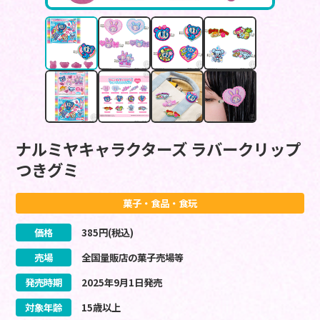
ナルミヤキャラクターズ ラバークリップ
つきグミ
菓子・食品・食玩
価格
385
円(税込)
売場
全国量販店の菓子売場等
発売時期
2025
年
9
月
1
日
発売
対象年齢
15歳以上