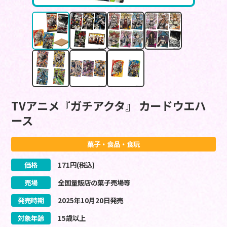
TVアニメ『ガチアクタ』 カードウエハ
ース
菓子・食品・食玩
価格
171
円(税込)
売場
全国量販店の菓子売場等
発売時期
2025
年
10
月
20
日
発売
対象年齢
15歳以上