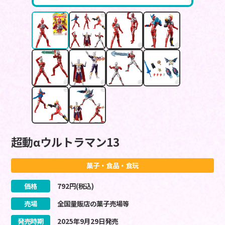
超動αウルトラマン13
菓子・食品・食玩
価格
792
円(税込)
売場
全国量販店の菓子売場等
発売時期
2025
年
9
月
29
日
発売