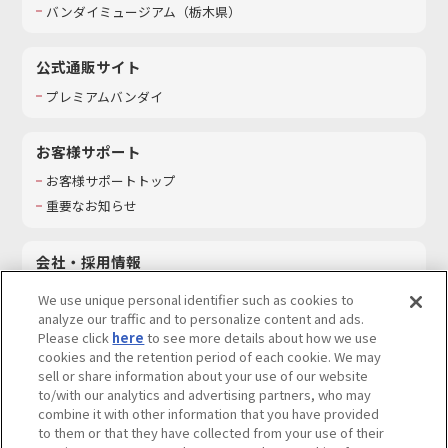
バンダイミュージアム（栃木県）
公式通販サイト
プレミアムバンダイ
お客様サポート
お客様サポートトップ
重要なお知らせ
会社・採用情報
会社情報
We use unique personal identifier such as cookies to
採用情報
analyze our traffic and to personalize content and ads.
Please click
here
to see more details about how we use
サステナビリティ
cookies and the retention period of each cookie. We may
お問い合わせ
sell or share information about your use of our website
to/with our analytics and advertising partners, who may
combine it with other information that you have provided
to them or that they have collected from your use of their