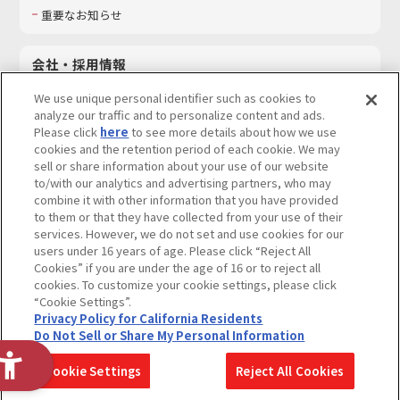
重要なお知らせ
会社・採用情報
会社情報
We use unique personal identifier such as cookies to
採用情報
analyze our traffic and to personalize content and ads.
Please click
here
to see more details about how we use
サステナビリティ
cookies and the retention period of each cookie. We may
お問い合わせ
sell or share information about your use of our website
to/with our analytics and advertising partners, who may
combine it with other information that you have provided
to them or that they have collected from your use of their
services. However, we do not set and use cookies for our
ウェブサイトご利用条件
ソーシャルメディアポリシー
users under 16 years of age. Please click “Reject All
個人情報及び特定個人情報等の取り扱いに関する保護方針
Cookies” if you are under the age of 16 or to reject all
cookies. To customize your cookie settings, please click
Do Not Sell or Share My Personal Information
著作権・商標について
“Cookie Settings”.
Privacy Policy for California Residents
カスタマーハラスメントに対する基本的な対応方針
Do Not Sell or Share My Personal Information
コピーライト一覧を表示する
Cookie Settings
Reject All Cookies