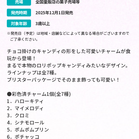
売場
全国量販店の菓子売場等
発売時期
2025
年
12
月
1
日
発売
対象年齢
3歳以上
※発売日（予定）は地域・店舗などによって異なる場合がございますので
ご了承ください。
チョコ掛けのキャンディの形をした可愛いチャームが食
玩から登場！
まるで本物のロリポップキャンディみたいなデザイン。
ラインナップは全7種。
ブリスターパッケージでそのまま飾っても可愛い！
●彩色済チャーム1個(全7種)
1．ハローキティ
2．マイメロディ
3．クロミ
4．シナモロール
5．ポムポムプリン
6．ポチャッコ