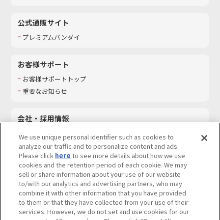
公式通販サイト
プレミアムバンダイ
お客様サポート
お客様サポートトップ
重要なお知らせ
会社・採用情報
会社情報
We use unique personal identifier such as cookies to
採用情報
analyze our traffic and to personalize content and ads.
Please click
here
to see more details about how we use
サステナビリティ
cookies and the retention period of each cookie. We may
お問い合わせ
sell or share information about your use of our website
to/with our analytics and advertising partners, who may
combine it with other information that you have provided
to them or that they have collected from your use of their
services. However, we do not set and use cookies for our
ウェブサイトご利用条件
ソーシャルメディアポリシー