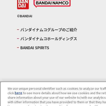
©BANDAI
バンダイナムコグループのご紹介
バンダイナムコホールディングス
BANDAI SPIRITS
We use unique personal identifier such as cookies to analyze our traf
click
here
to see more details about how we use cookies and the rete
ウェブサイトご利用条件
ソーシャルメディアポリシー
個人情報及
share information about your use of our website to/with our analytic
with other information that you have provided to them or that they ha
Do Not Sell or Share My Personal Information
著作権・商標につい