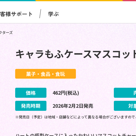
お客様サポート
学ぶ
クターズ
キャラもふケースマスコッ
菓子・食品・食玩
価格
462
円(税込)
発売時期
2026
年
2
月
2
日
発売
対
※発売日（予定）は地域・店舗などによって異なる場合がございますので
ハートの瓶型ケースに入ったかわいいマスコットチャ