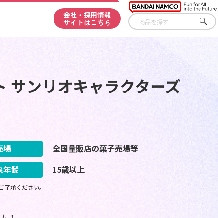
会社・採用情報
サイトはこちら
さが
す
ト サンリオキャラクターズ
売場
全国量販店の菓子売場等
象年齢
15歳以上
ご了承ください。
ーム！