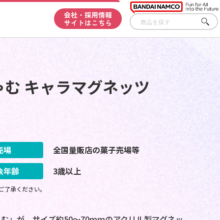
会社・採用情報
サイトはこちら
さが
す
む キャラマグネッツ
売場
全国量販店の菓子売場等
象年齢
3歳以上
ご了承ください。
む」が、サイズ約50～70ｍｍのアクリル製マグネッ