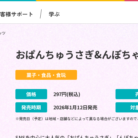
お客様サポート
学ぶ
ッツ
おぱんちゅうさぎ&んぽちゃ
菓子・食品・食玩
価格
297
円(税込)
発売時期
2026
年
1
月
12
日
発売
対
※発売日（予定）は地域・店舗などによって異なる場合がございますので
SNSを中心に大人気の「おぱんちゅうさぎ」「んぽちゃ