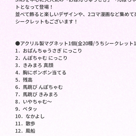
トとなって登場！
並べて飾ると楽しいデザインや、2コマ漫画など集めて
シークレットもございます！
●アクリル製マグネット1個(全20種/うちシークレット1
1．おぱんちゅうさぎ にっこり
2．んぽちゃむ にっこり
3．きみまろ 真顔
4．胸にポンポン当てる
5．残高
6．馬跳び んぽちゃむ
7．馬跳び きみまろ
8．いやちゃむ～
9．ペタッ
10．なかよし
11．散歩
12．風船