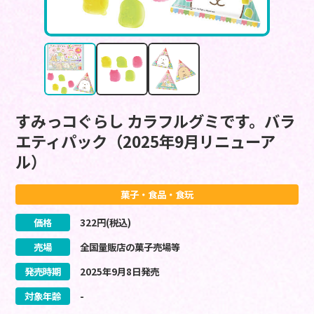
すみっコぐらし カラフルグミです。バラ
エティパック（2025年9月リニューア
ル）
菓子・食品・食玩
価格
322
円(税込)
売場
全国量販店の菓子売場等
発売時期
2025
年
9
月
8
日
発売
対象年齢
-