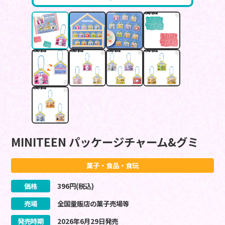
MINITEEN パッケージチャーム&グミ
菓子・食品・食玩
価格
396
円(税込)
売場
全国量販店の菓子売場等
発売時期
2026
年
6
月
29
日
発売