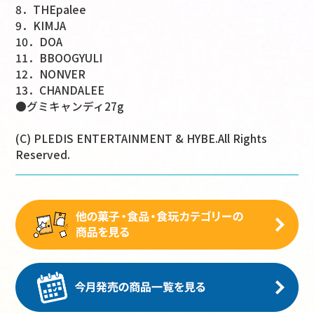
8．THEpalee
9．KIMJA
10．DOA
11．BBOOGYULI
12．NONVER
13．CHANDALEE
●グミキャンディ27g
(C) PLEDIS ENTERTAINMENT & HYBE.All Rights
Reserved.