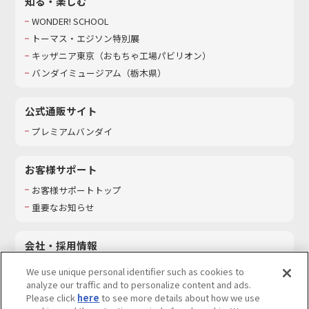
知る・楽しむ
WONDER! SCHOOL
トーマス・エジソン特別展
キッザニア東京（おもちゃ工場パビリオン）​
バンダイミュージアム（栃木県）
公式通販サイト
プレミアムバンダイ
お客様サポート
お客様サポートトップ
重要なお知らせ
会社・採用情報
会社情報
We use unique personal identifier such as cookies to
採用情報
analyze our traffic and to personalize content and ads.
Please click
here
to see more details about how we use
サステナビリティ