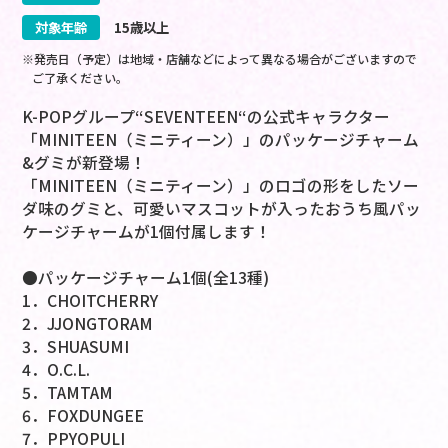
対象年齢
15歳以上
※発売日（予定）は地域・店舗などによって異なる場合がございますので
ご了承ください。
K-POPグループ“SEVENTEEN“の公式キャラクター
「MINITEEN（ミニティーン）」のパッケージチャーム
&グミが新登場！
「MINITEEN（ミニティーン）」のロゴの形をしたソー
ダ味のグミと、可愛いマスコットが入ったおうち風パッ
ケージチャームが1個付属します！
●パッケージチャーム1個(全13種)
1．CHOITCHERRY
2．JJONGTORAM
3．SHUASUMI
4．O.C.L.
5．TAMTAM
6．FOXDUNGEE
7．PPYOPULI