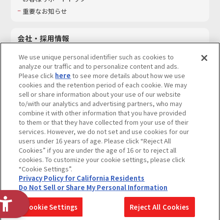
重要なお知らせ
会社・採用情報
会社情報
We use unique personal identifier such as cookies to
採用情報
analyze our traffic and to personalize content and ads.
Please click
here
to see more details about how we use
サステナビリティ
cookies and the retention period of each cookie. We may
お問い合わせ
sell or share information about your use of our website
to/with our analytics and advertising partners, who may
combine it with other information that you have provided
to them or that they have collected from your use of their
services. However, we do not set and use cookies for our
ウェブサイトご利用条件
ソーシャルメディアポリシー
users under 16 years of age. Please click “Reject All
個人情報及び特定個人情報等の取り扱いに関する保護方針
Cookies” if you are under the age of 16 or to reject all
cookies. To customize your cookie settings, please click
Do Not Sell or Share My Personal Information
著作権・商標について
“Cookie Settings”.
Privacy Policy for California Residents
カスタマーハラスメントに対する基本的な対応方針
Do Not Sell or Share My Personal Information
コピーライト一覧を表示する
Cookie Settings
Reject All Cookies