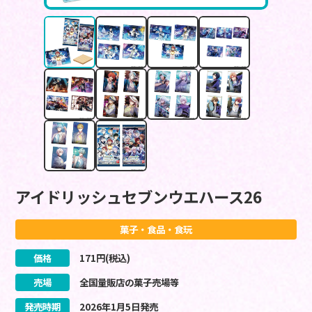
アイドリッシュセブンウエハース26
菓子・食品・食玩
価格
171
円(税込)
売場
全国量販店の菓子売場等
発売時期
2026
年
1
月
5
日
発売