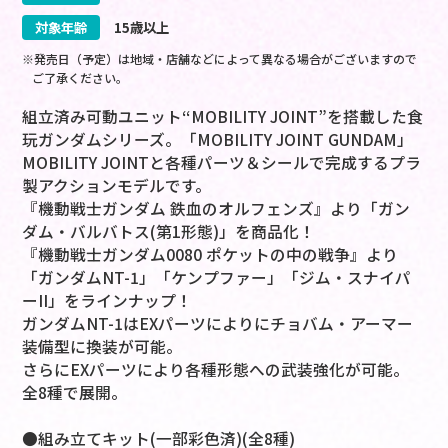
対象年齢
15歳以上
※発売日（予定）は地域・店舗などによって異なる場合がございますので
ご了承ください。
組立済み可動ユニット“MOBILITY JOINT”を搭載した食
玩ガンダムシリーズ。「MOBILITY JOINT GUNDAM」
MOBILITY JOINTと各種パーツ＆シールで完成するプラ
製アクションモデルです。
『機動戦士ガンダム 鉄血のオルフェンズ』より「ガン
ダム・バルバトス(第1形態)」を商品化！
『機動戦士ガンダム0080 ポケットの中の戦争』より
「ガンダムNT-1」「ケンプファー」「ジム・スナイパ
ーII」をラインナップ！
ガンダムNT-1はEXパーツによりにチョバム・アーマー
装備型に換装が可能。
さらにEXパーツにより各種形態への武装強化が可能。
全8種で展開。
●組み立てキット(一部彩色済)(全8種)