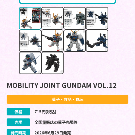
MOBILITY JOINT GUNDAM VOL.12
菓子・食品・食玩
価格
715
円(税込)
売場
全国量販店の菓子売場等
発売時期
2026
年
6
月
29
日
発売