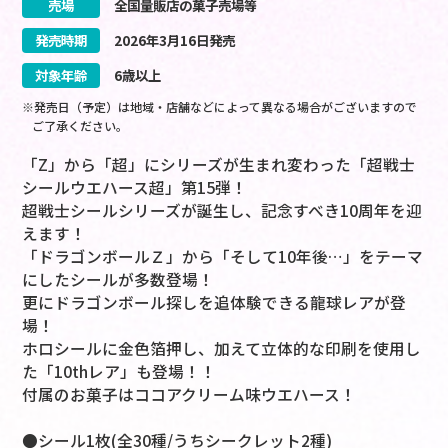
売場
全国量販店の菓子売場等
発売時期
2026
年
3
月
16
日
発売
対象年齢
6歳以上
※発売日（予定）は地域・店舗などによって異なる場合がございますので
ご了承ください。
「Z」から「超」にシリーズが生まれ変わった「超戦士
シールウエハース超」第15弾！
超戦士シールシリーズが誕生し、記念すべき10周年を迎
えます！
「ドラゴンボールＺ」から「そして10年後…」をテーマ
にしたシールが多数登場！
更にドラゴンボール探しを追体験できる龍球レアが登
場！
ホロシールに金色箔押し、加えて立体的な印刷を使用し
た「10thレア」も登場！！
付属のお菓子はココアクリーム味ウエハース！
●シール1枚(全30種/うちシークレット2種)