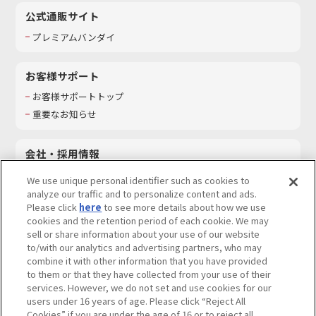
公式通販サイト
プレミアムバンダイ
お客様サポート
お客様サポートトップ
重要なお知らせ
会社・採用情報
会社情報
We use unique personal identifier such as cookies to
採用情報
analyze our traffic and to personalize content and ads.
Please click
here
to see more details about how we use
サステナビリティ
cookies and the retention period of each cookie. We may
お問い合わせ
sell or share information about your use of our website
to/with our analytics and advertising partners, who may
combine it with other information that you have provided
to them or that they have collected from your use of their
services. However, we do not set and use cookies for our
ウェブサイトご利用条件
ソーシャルメディアポリシー
users under 16 years of age. Please click “Reject All
個人情報及び特定個人情報等の取り扱いに関する保護方針
Cookies” if you are under the age of 16 or to reject all