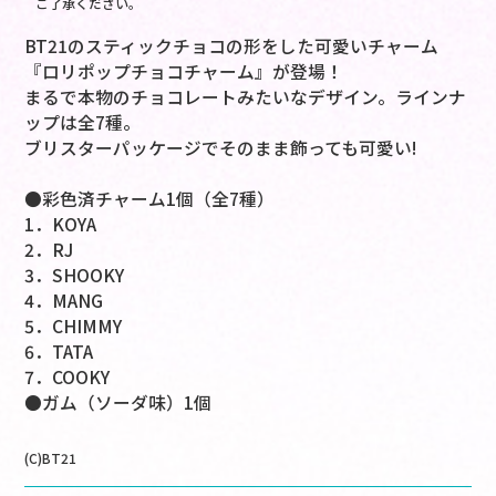
ご了承ください。
BT21のスティックチョコの形をした可愛いチャーム
『ロリポップチョコチャーム』が登場！
まるで本物のチョコレートみたいなデザイン。ラインナ
ップは全7種。
ブリスターパッケージでそのまま飾っても可愛い!
●彩色済チャーム1個（全7種）
1．KOYA
2．RJ
3．SHOOKY
4．MANG
5．CHIMMY
6．TATA
7．COOKY
●ガム（ソーダ味）1個
(C)BT21