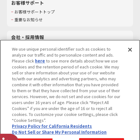
お客様サポート
お客様サポートトップ
重要なお知らせ
会社・採用情報
会社情報
We use unique personal identifier such as cookies to
採用情報
analyze our traffic and to personalize content and ads.
Please click
here
to see more details about how we use
サステナビリティ
cookies and the retention period of each cookie. We may
お問い合わせ
sell or share information about your use of our website
to/with our analytics and advertising partners, who may
combine it with other information that you have provided
to them or that they have collected from your use of their
services. However, we do not set and use cookies for our
ウェブサイトご利用条件
ソーシャルメディアポリシー
users under 16 years of age. Please click “Reject All
個人情報及び特定個人情報等の取り扱いに関する保護方針
Cookies” if you are under the age of 16 or to reject all
cookies. To customize your cookie settings, please click
Do Not Sell or Share My Personal Information
著作権・商標について
“Cookie Settings”.
Privacy Policy for California Residents
カスタマーハラスメントに対する基本的な対応方針
Do Not Sell or Share My Personal Information