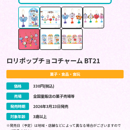
ロリポップチョコチャーム BT21
菓子・食品・食玩
価格
330
円(税込)
売場
全国量販店の菓子売場等
発売時期
2026
年
3
月
23
日
発売
対象年齢
3歳以上
※発売日（予定）は地域・店舗などによって異なる場合がございますので