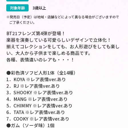
対象年齢
3歳以上
※発売日（予定）は地域・店舗などによって異なる場合がございますので
ご了承ください。
BT21フレンズ第4弾が登場！
楽器を演奏している可愛らしいデザインで立体化！
揃えてコレクションをしても、お人形遊びをしても楽し
い、大人から子供まで楽しめる商品です。
各種、表情違いのレアも・・・！
●彩色済ソフビ人形1体（全14種）
1．KOYA ※レア表情ver.あり
2．RJ ※レア表情ver.あり
3．SHOOKY ※レア表情ver.あり
4．MANG ※レア表情ver.あり
5．CHIMMY ※レア表情ver.あり
6．TATA ※レア表情ver.あり
7．COOKY ※レア表情ver.あり
●ガム（ソーダ味）1個