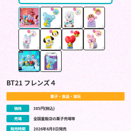
BT21 フレンズ４
菓子・食品・食玩
価格
385
円(税込)
売場
全国量販店の菓子売場等
発売時期
2026
年
6
月
8
日
発売