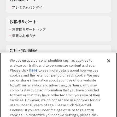
プレミアムバンダイ
お客様サポート
お客様サポートトップ
重要なお知らせ
会社・採用情報
会社情報
We use unique personal identifier such as cookies to
採用情報
analyze our traffic and to personalize content and ads.
Please click
here
to see more details about how we use
サステナビリティ
cookies and the retention period of each cookie. We may
お問い合わせ
sell or share information about your use of our website
to/with our analytics and advertising partners, who may
combine it with other information that you have provided
to them or that they have collected from your use of their
services. However, we do not set and use cookies for our
ウェブサイトご利用条件
ソーシャルメディアポリシー
users under 16 years of age. Please click “Reject All
個人情報及び特定個人情報等の取り扱いに関する保護方針
Cookies” if you are under the age of 16 or to reject all
cookies. To customize your cookie settings, please click
Do Not Sell or Share My Personal Information
著作権・商標について