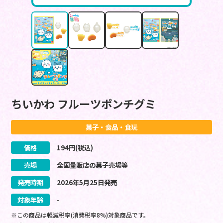
ちいかわ フルーツポンチグミ
菓子・食品・食玩
価格
194
円(税込)
売場
全国量販店の菓子売場等
発売時期
2026
年
5
月
25
日
発売
対象年齢
-
※この商品は軽減税率(消費税率8%)対象商品です。