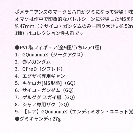
ポメラニアンズのマークとハロがグミになって登場！味
オマケは作中で印象的なバトルシーンに登場したMSを
約47ｍｍ（※サイコ・ガンダムのみ一回り大きい約52
1種）はコレクション性抜群です。
●PVC製フィギュア(全9種/うちレア1種)
1．GQuuuuuuX（ジークアクス）
2．赤いガンダム
3．GFreD（ジフレド）
4．エグザベ専用ギャン
5．キケロガ[MS形態]（GQ）
6．サイコ・ガンダム（GQ）
7．ゲルググ スガイ機（GQ）
8．シャア専用ザク（GQ）
9．【レア】GQuuuuuuX（エンディミオン・ユニット
●グミキャンディ27g