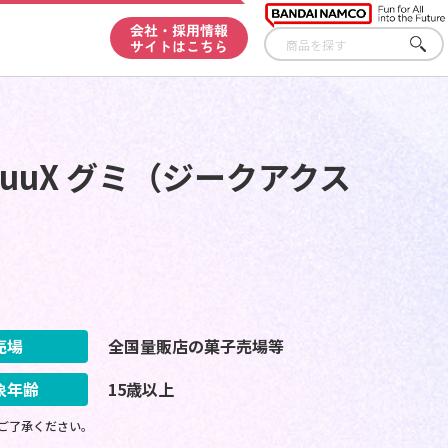
会社・採用情報
サイトはこちら
さが
す
uuuuX グミ（ジークアクス
売場
全国量販店の菓子売場等
象年齢
15歳以上
ご了承ください。