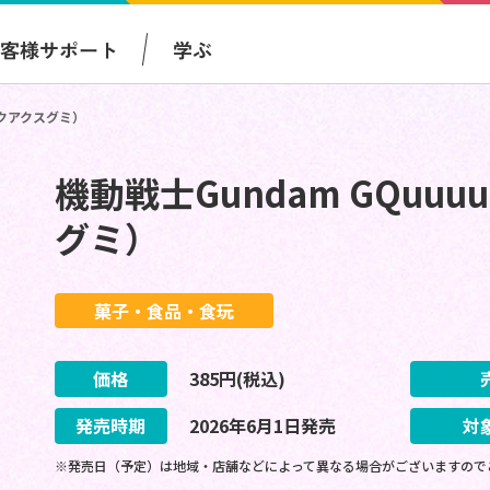
お客様サポート
学ぶ
ークアクスグミ）
機動戦士Gundam GQuu
グミ）
菓子・食品・食玩
価格
385
円(税込)
発売時期
2026
年
6
月
1
日
発売
対
※発売日（予定）は地域・店舗などによって異なる場合がございますので