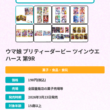
ウマ娘 プリティーダービー ツインウエ
ハース 第9R
菓子・食品・食玩
価格
198
円(税込)
売場
全国量販店の菓子売場等
発売時期
2026
年
3
月
23
日
発売
対象年齢
15歳以上