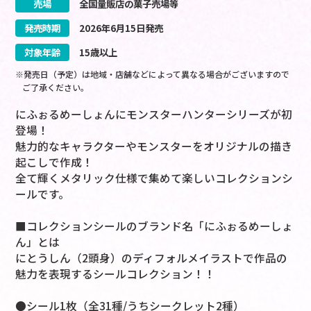
売場
全国量販店の菓子売場等
発売時期
2026
年
6
月
15
日
発売
対象年齢
15歳以上
※発売日（予定）は地域・店舗などによって異なる場合がございますので
ご了承ください。
にふぉるめーしょんにモンスターハンターシリーズが初
登場！
魅力的なキャラクターやモンスターをオリジナルの描き
起こしで作成！
全て輝くメタリック仕様で集めて楽しいコレクションシ
ールです。
■コレクションシールのブランド名「にふぉるめーしょ
ん」とは
にとうしん（2頭身）のディフォルメイラストで作品の
魅力を表現するシールコレクション！！
●シール1枚（全31種/うちシークレット2種）