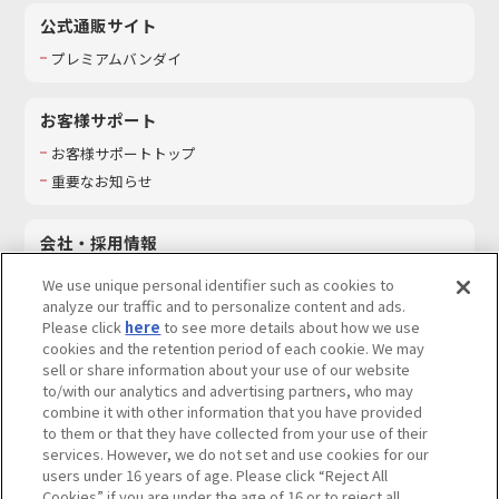
公式通販サイト
プレミアムバンダイ
お客様サポート
お客様サポートトップ
重要なお知らせ
会社・採用情報
会社情報
We use unique personal identifier such as cookies to
採用情報
analyze our traffic and to personalize content and ads.
Please click
here
to see more details about how we use
サステナビリティ
cookies and the retention period of each cookie. We may
お問い合わせ
sell or share information about your use of our website
to/with our analytics and advertising partners, who may
combine it with other information that you have provided
to them or that they have collected from your use of their
services. However, we do not set and use cookies for our
ウェブサイトご利用条件
ソーシャルメディアポリシー
users under 16 years of age. Please click “Reject All
個人情報及び特定個人情報等の取り扱いに関する保護方針
Cookies” if you are under the age of 16 or to reject all