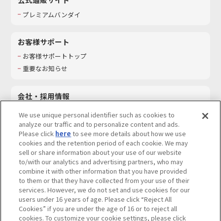
プレミアムバンダイ
お客様サポート
お客様サポートトップ
重要なお知らせ
会社・採用情報
会社情報
We use unique personal identifier such as cookies to
採用情報
analyze our traffic and to personalize content and ads.
Please click
here
to see more details about how we use
サステナビリティ
cookies and the retention period of each cookie. We may
お問い合わせ
sell or share information about your use of our website
to/with our analytics and advertising partners, who may
combine it with other information that you have provided
to them or that they have collected from your use of their
services. However, we do not set and use cookies for our
ウェブサイトご利用条件
ソーシャルメディアポリシー
users under 16 years of age. Please click “Reject All
個人情報及び特定個人情報等の取り扱いに関する保護方針
Cookies” if you are under the age of 16 or to reject all
cookies. To customize your cookie settings, please click