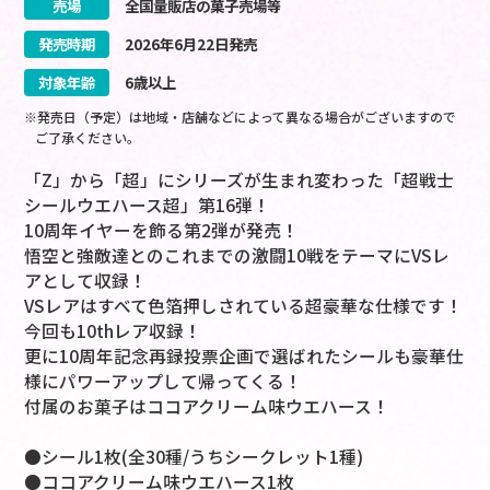
売場
全国量販店の菓子売場等
発売時期
2026
年
6
月
22
日
発売
対象年齢
6歳以上
※発売日（予定）は地域・店舗などによって異なる場合がございますので
ご了承ください。
「Z」から「超」にシリーズが生まれ変わった「超戦士
シールウエハース超」第16弾！
10周年イヤーを飾る第2弾が発売！
悟空と強敵達とのこれまでの激闘10戦をテーマにVSレ
アとして収録！
VSレアはすべて色箔押しされている超豪華な仕様です！
今回も10thレア収録！
更に10周年記念再録投票企画で選ばれたシールも豪華仕
様にパワーアップして帰ってくる！
付属のお菓子はココアクリーム味ウエハース！
●シール1枚(全30種/うちシークレット1種)
●ココアクリーム味ウエハース1枚