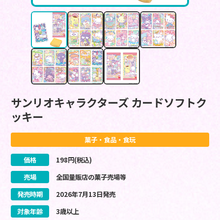
サンリオキャラクターズ カードソフトク
ッキー
菓子・食品・食玩
価格
198
円(税込)
売場
全国量販店の菓子売場等
発売時期
2026
年
7
月
13
日
発売
対象年齢
3歳以上