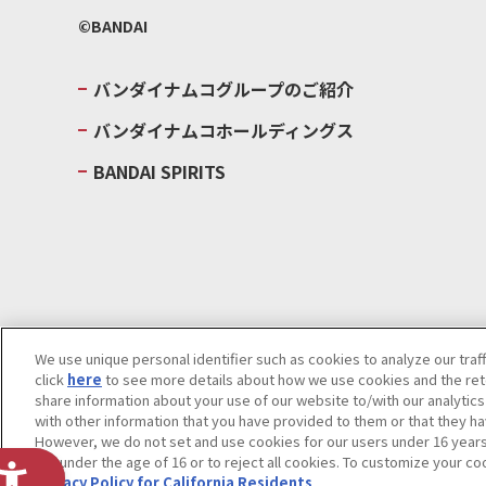
©BANDAI
バンダイナムコグループのご紹介
バンダイナムコホールディングス
BANDAI SPIRITS
We use unique personal identifier such as cookies to analyze our traf
click
here
to see more details about how we use cookies and the rete
ウェブサイトご利用条件
ソーシャルメディアポリシー
個人情報及
share information about your use of our website to/with our analytic
with other information that you have provided to them or that they ha
Do Not Sell or Share My Personal Information
著作権・商標につい
However, we do not set and use cookies for our users under 16 years o
are under the age of 16 or to reject all cookies. To customize your co
Privacy Policy for California Residents