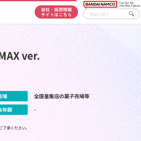
会社・採用情報
サイトはこちら
さが
す
X ver.
売場
全国量販店の菓子売場等
象年齢
-
ご了承ください。