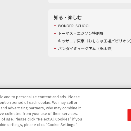
知る・楽しむ
WONDER! SCHOOL
トーマス・エジソン特別展
キッザニア東京（おもちゃ工場パビリオン）
バンダイミュージアム（栃木県）
fic and to personalize content and ads. Please
ntion period of each cookie. We may sell or
び特定個人情報等の取り扱いに関する保護方針
s and advertising partners, who may combine it
ve collected from your use of their services.
て
カスタマーハラスメントに対する基本的な対応方針
f age. Please click “Reject All Cookies” if you
okie settings, please click “Cookie Settings”.
コピーライト一覧を表示する