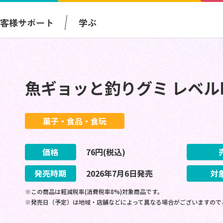
お客様サポート
学ぶ
魚ギョッと釣りグミ レベルMA
菓子・食品・食玩
価格
76
円(税込)
発売時期
2026
年
7
月
6
日
発売
対
※この商品は軽減税率(消費税率8%)対象商品です。
※発売日（予定）は地域・店舗などによって異なる場合がございますので