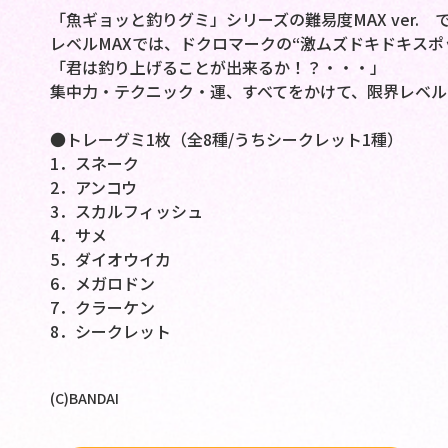
「魚ギョッと釣りグミ」シリーズの難易度MAX ver. 
レベルMAXでは、ドクロマークの“激ムズドキドキスポ
「君は釣り上げることが出来るか！？・・・」
集中力・テクニック・運、すべてをかけて、限界レベル
●トレーグミ1枚（全8種/うちシークレット1種）
1．スネーク
2．アンコウ
3．スカルフィッシュ
4．サメ
5．ダイオウイカ
6．メガロドン
7．クラーケン
8．シークレット
(C)BANDAI