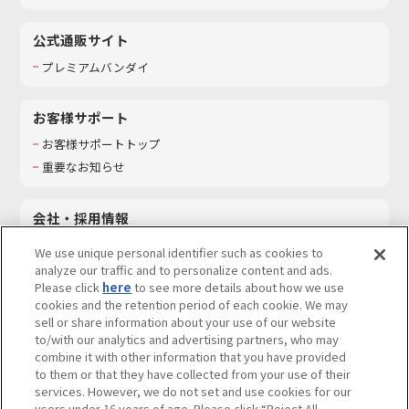
公式通販サイト
プレミアムバンダイ
お客様サポート
お客様サポートトップ
重要なお知らせ
会社・採用情報
会社情報
We use unique personal identifier such as cookies to
採用情報
analyze our traffic and to personalize content and ads.
Please click
here
to see more details about how we use
サステナビリティ
cookies and the retention period of each cookie. We may
お問い合わせ
sell or share information about your use of our website
to/with our analytics and advertising partners, who may
combine it with other information that you have provided
to them or that they have collected from your use of their
services. However, we do not set and use cookies for our
ウェブサイトご利用条件
ソーシャルメディアポリシー
users under 16 years of age. Please click “Reject All