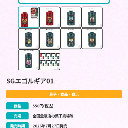
SGエゴルギア01
菓子・食品・食玩
価格
550
円(税込)
売場
全国量販店の菓子売場等
発売時期
2026
年
7
月
27
日
発売