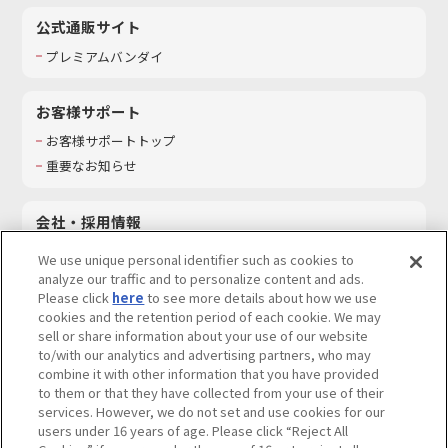
公式通販サイト
プレミアムバンダイ
お客様サポート
お客様サポートトップ
重要なお知らせ
会社・採用情報
会社情報
We use unique personal identifier such as cookies to
採用情報
analyze our traffic and to personalize content and ads.
Please click
here
to see more details about how we use
サステナビリティ
cookies and the retention period of each cookie. We may
お問い合わせ
sell or share information about your use of our website
to/with our analytics and advertising partners, who may
combine it with other information that you have provided
to them or that they have collected from your use of their
services. However, we do not set and use cookies for our
ウェブサイトご利用条件
ソーシャルメディアポリシー
users under 16 years of age. Please click “Reject All
個人情報及び特定個人情報等の取り扱いに関する保護方針