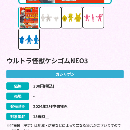
ウルトラ怪獣ケシゴムNEO3
ガシャポン
価格
300
円(税込)
売場
-
発売時期
2024
年
2
月
中旬
発売
対象年齢
15歳以上
※発売日（予定）は地域・店舗などによって異なる場合がございますので