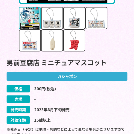
男前豆腐店 ミニチュアマスコット
ガシャポン
価格
300
円(税込)
売場
-
発売時期
2023
年
8
月
下旬
発売
対象年齢
15歳以上
※発売日（予定）は地域・店舗などによって異なる場合がございますので