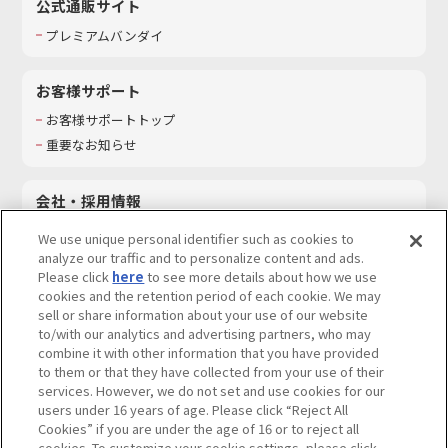
公式通販サイト
プレミアムバンダイ
お客様サポート
お客様サポートトップ
重要なお知らせ
会社・採用情報
会社情報
We use unique personal identifier such as cookies to
採用情報
analyze our traffic and to personalize content and ads.
Please click
here
to see more details about how we use
サステナビリティ
cookies and the retention period of each cookie. We may
お問い合わせ
sell or share information about your use of our website
to/with our analytics and advertising partners, who may
combine it with other information that you have provided
to them or that they have collected from your use of their
services. However, we do not set and use cookies for our
ウェブサイトご利用条件
ソーシャルメディアポリシー
users under 16 years of age. Please click “Reject All
個人情報及び特定個人情報等の取り扱いに関する保護方針
Cookies” if you are under the age of 16 or to reject all
cookies. To customize your cookie settings, please click