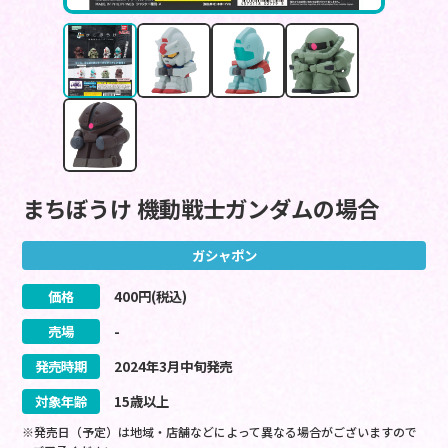
まちぼうけ 機動戦士ガンダムの場合
ガシャポン
価格
400
円(税込)
売場
-
発売時期
2024
年
3
月
中旬
発売
対象年齢
15歳以上
※発売日（予定）は地域・店舗などによって異なる場合がございますので