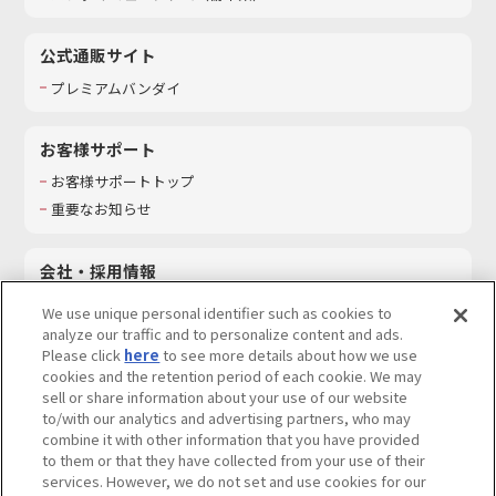
公式通販サイト
プレミアムバンダイ
お客様サポート
お客様サポートトップ
重要なお知らせ
会社・採用情報
会社情報
We use unique personal identifier such as cookies to
採用情報
analyze our traffic and to personalize content and ads.
Please click
here
to see more details about how we use
サステナビリティ
cookies and the retention period of each cookie. We may
お問い合わせ
sell or share information about your use of our website
to/with our analytics and advertising partners, who may
combine it with other information that you have provided
to them or that they have collected from your use of their
services. However, we do not set and use cookies for our
ウェブサイトご利用条件
ソーシャルメディアポリシー