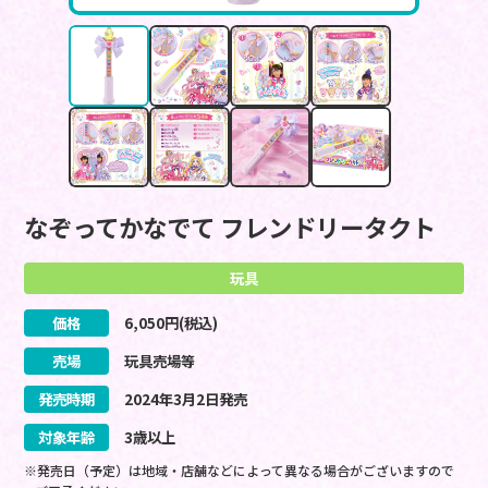
なぞってかなでて フレンドリータクト
玩具
価格
6,050
円(税込)
売場
玩具売場等
発売時期
2024
年
3
月
2
日
発売
対象年齢
3歳以上
※発売日（予定）は地域・店舗などによって異なる場合がございますので