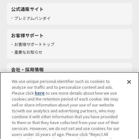
公式通販サイト
プレミアムバンダイ
お客様サポート
お客様サポートトップ
重要なお知らせ
会社・採用情報
会社情報
We use unique personal identifier such as cookies to
採用情報
analyze our traffic and to personalize content and ads.
Please click
here
to see more details about how we use
サステナビリティ
cookies and the retention period of each cookie. We may
お問い合わせ
sell or share information about your use of our website
to/with our analytics and advertising partners, who may
combine it with other information that you have provided
to them or that they have collected from your use of their
services. However, we do not set and use cookies for our
ウェブサイトご利用条件
ソーシャルメディアポリシー
users under 16 years of age. Please click “Reject All
個人情報及び特定個人情報等の取り扱いに関する保護方針