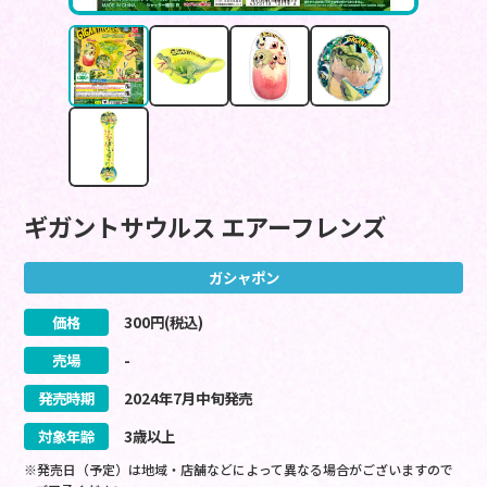
ギガントサウルス エアーフレンズ
ガシャポン
価格
300
円(税込)
売場
-
発売時期
2024
年
7
月
中旬
発売
対象年齢
3歳以上
※発売日（予定）は地域・店舗などによって異なる場合がございますので