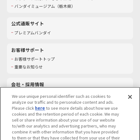
バンダイミュージアム（栃木県）
公式通販サイト
プレミアムバンダイ
お客様サポート
お客様サポートトップ
重要なお知らせ
会社・採用情報
会社情報
We use unique personal identifier such as cookies to
採用情報
analyze our traffic and to personalize content and ads.
Please click
here
to see more details about how we use
サステナビリティ
cookies and the retention period of each cookie. We may
お問い合わせ
sell or share information about your use of our website
to/with our analytics and advertising partners, who may
combine it with other information that you have provided
to them or that they have collected from your use of their