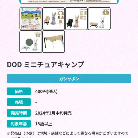
DOD ミニチュアキャンプ
ガシャポン
価格
400
円(税込)
売場
-
発売時期
2024
年
3
月
中旬
発売
対象年齢
15歳以上
※発売日（予定）は地域・店舗などによって異なる場合がございますので