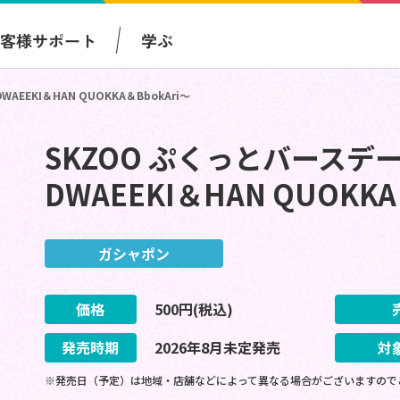
お客様サポート
学ぶ
EEKI＆HAN QUOKKA＆BbokAri～
SKZOO ぷくっとバースデ
DWAEEKI＆HAN QUOKKA
ガシャポン
価格
500
円(税込)
発売時期
2026
年
8
月
未定
発売
対
※発売日（予定）は地域・店舗などによって異なる場合がございますので