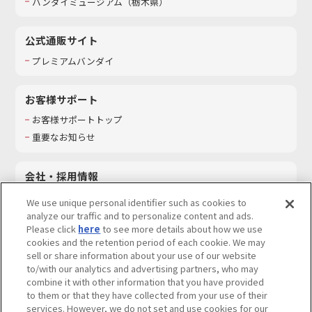
バンダイミュージアム（栃木県）
公式通販サイト
プレミアムバンダイ
お客様サポート
お客様サポートトップ
重要なお知らせ
会社・採用情報
会社情報
We use unique personal identifier such as cookies to
採用情報
analyze our traffic and to personalize content and ads.
Please click
here
to see more details about how we use
サステナビリティ
cookies and the retention period of each cookie. We may
お問い合わせ
sell or share information about your use of our website
to/with our analytics and advertising partners, who may
combine it with other information that you have provided
to them or that they have collected from your use of their
services. However, we do not set and use cookies for our
ウェブサイトご利用条件
ソーシャルメディアポリシー