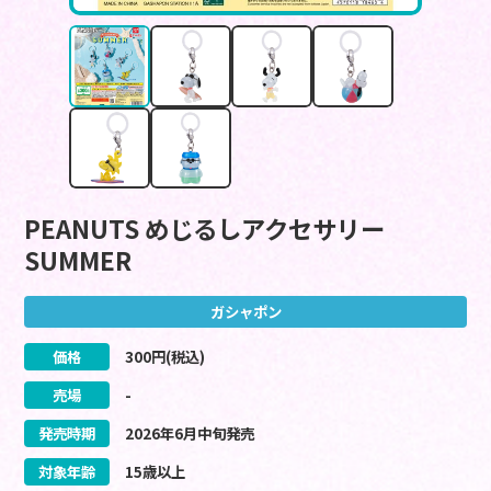
PEANUTS めじるしアクセサリー
SUMMER
ガシャポン
価格
300
円(税込)
売場
-
発売時期
2026
年
6
月
中旬
発売
対象年齢
15歳以上