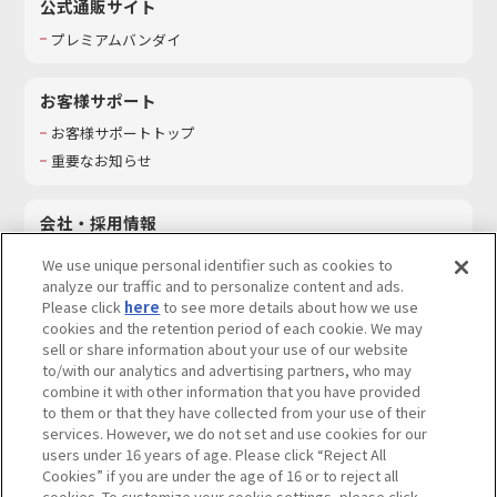
公式通販サイト
プレミアムバンダイ
お客様サポート
お客様サポートトップ
重要なお知らせ
会社・採用情報
会社情報
We use unique personal identifier such as cookies to
採用情報
analyze our traffic and to personalize content and ads.
Please click
here
to see more details about how we use
サステナビリティ
cookies and the retention period of each cookie. We may
お問い合わせ
sell or share information about your use of our website
to/with our analytics and advertising partners, who may
combine it with other information that you have provided
to them or that they have collected from your use of their
services. However, we do not set and use cookies for our
ウェブサイトご利用条件
ソーシャルメディアポリシー
users under 16 years of age. Please click “Reject All
個人情報及び特定個人情報等の取り扱いに関する保護方針
Cookies” if you are under the age of 16 or to reject all
cookies. To customize your cookie settings, please click