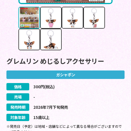
グレムリン めじるしアクセサリー
ガシャポン
価格
300
円(税込)
売場
-
発売時期
2026
年
7
月
下旬
発売
対象年齢
15歳以上
※発売日（予定）は地域・店舗などによって異なる場合がございますので