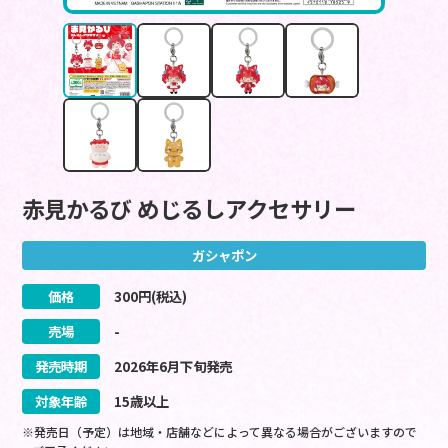
赤見かるび めじるしアクセサリー
ガシャポン
価格
300
円(税込)
売場
-
発売時期
2026
年
6
月
下旬
発売
対象年齢
15歳以上
※発売日（予定）は地域・店舗などによって異なる場合がございますので