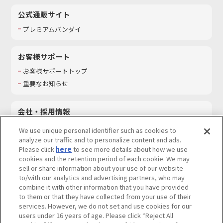
公式通販サイト
プレミアムバンダイ
お客様サポート
お客様サポートトップ
重要なお知らせ
会社・採用情報
会社情報
We use unique personal identifier such as cookies to
採用情報
analyze our traffic and to personalize content and ads.
Please click
here
to see more details about how we use
サステナビリティ
cookies and the retention period of each cookie. We may
お問い合わせ
sell or share information about your use of our website
to/with our analytics and advertising partners, who may
combine it with other information that you have provided
to them or that they have collected from your use of their
services. However, we do not set and use cookies for our
ウェブサイトご利用条件
ソーシャルメディアポリシー
users under 16 years of age. Please click “Reject All
個人情報及び特定個人情報等の取り扱いに関する保護方針