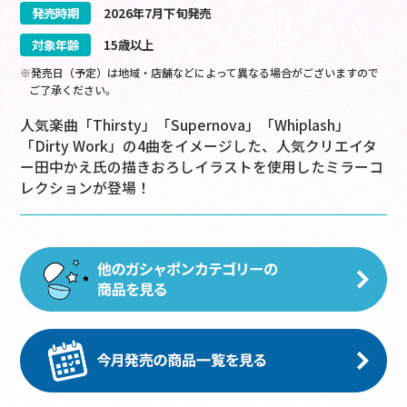
発売時期
2026
年
7
月
下旬
発売
対象年齢
15歳以上
※発売日（予定）は地域・店舗などによって異なる場合がございますので
ご了承ください。
人気楽曲「Thirsty」「Supernova」「Whiplash」
「Dirty Work」の4曲をイメージした、人気クリエイタ
ー田中かえ氏の描きおろしイラストを使用したミラーコ
レクションが登場！