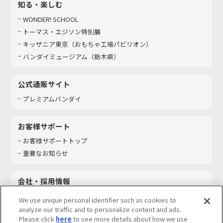
知る・楽しむ
WONDER! SCHOOL
トーマス・エジソン特別展
キッザニア東京（おもちゃ工場パビリオン）​
バンダイミュージアム（栃木県）
公式通販サイト
プレミアムバンダイ
お客様サポート
お客様サポートトップ
重要なお知らせ
会社・採用情報
会社情報
We use unique personal identifier such as cookies to
採用情報
analyze our traffic and to personalize content and ads.
Please click
here
to see more details about how we use
サステナビリティ