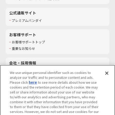
公式通販サイト
プレミアムバンダイ
お客様サポート
お客様サポートトップ
重要なお知らせ
会社・採用情報
会社情報
We use unique personal identifier such as cookies to
採用情報
analyze our traffic and to personalize content and ads.
Please click
here
to see more details about how we use
サステナビリティ
cookies and the retention period of each cookie. We may
お問い合わせ
sell or share information about your use of our website
to/with our analytics and advertising partners, who may
combine it with other information that you have provided
to them or that they have collected from your use of their
services. However, we do not set and use cookies for our
ウェブサイトご利用条件
ソーシャルメディアポリシー