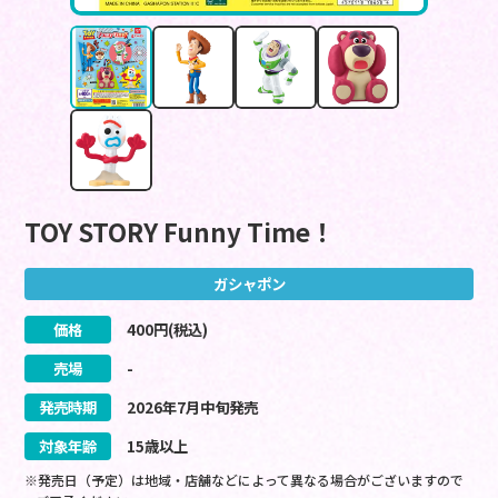
TOY STORY Funny Time！
ガシャポン
価格
400
円(税込)
売場
-
発売時期
2026
年
7
月
中旬
発売
対象年齢
15歳以上
※発売日（予定）は地域・店舗などによって異なる場合がございますので