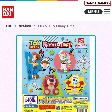
TOP
商品情報
TOY STORY Funny Time！