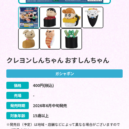
クレヨンしんちゃん おすしんちゃん
ガシャポン
価格
400
円(税込)
売場
-
発売時期
2026
年
6
月
中旬
発売
対象年齢
15歳以上
※発売日（予定）は地域・店舗などによって異なる場合がございますので