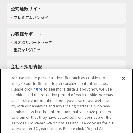
公式通販サイト
プレミアムバンダイ
お客様サポート
お客様サポートトップ
重要なお知らせ
会社・採用情報
会社情報
We use unique personal identifier such as cookies to
採用情報
analyze our traffic and to personalize content and ads.
Please click
here
to see more details about how we use
サステナビリティ
cookies and the retention period of each cookie. We may
お問い合わせ
sell or share information about your use of our website
to/with our analytics and advertising partners, who may
combine it with other information that you have provided
to them or that they have collected from your use of their
services. However, we do not set and use cookies for our
ウェブサイトご利用条件
ソーシャルメディアポリシー
users under 16 years of age. Please click “Reject All
個人情報及び特定個人情報等の取り扱いに関する保護方針