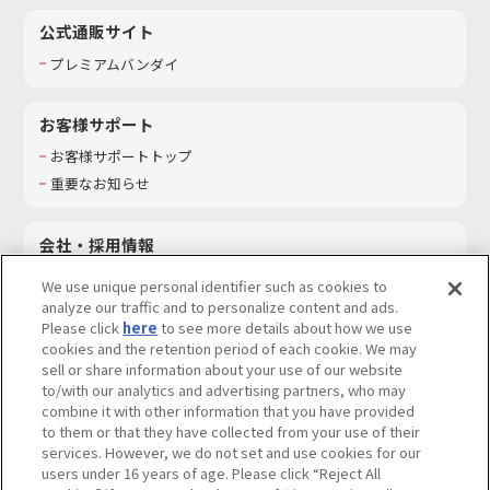
公式通販サイト
プレミアムバンダイ
お客様サポート
お客様サポートトップ
重要なお知らせ
会社・採用情報
会社情報
We use unique personal identifier such as cookies to
採用情報
analyze our traffic and to personalize content and ads.
Please click
here
to see more details about how we use
サステナビリティ
cookies and the retention period of each cookie. We may
お問い合わせ
sell or share information about your use of our website
to/with our analytics and advertising partners, who may
combine it with other information that you have provided
to them or that they have collected from your use of their
services. However, we do not set and use cookies for our
ウェブサイトご利用条件
ソーシャルメディアポリシー
users under 16 years of age. Please click “Reject All
個人情報及び特定個人情報等の取り扱いに関する保護方針