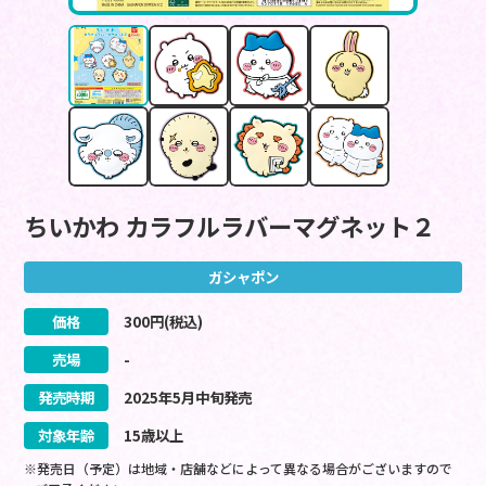
ちいかわ カラフルラバーマグネット２
ガシャポン
価格
300
円(税込)
売場
-
発売時期
2025
年
5
月
中旬
発売
対象年齢
15歳以上
※発売日（予定）は地域・店舗などによって異なる場合がございますので