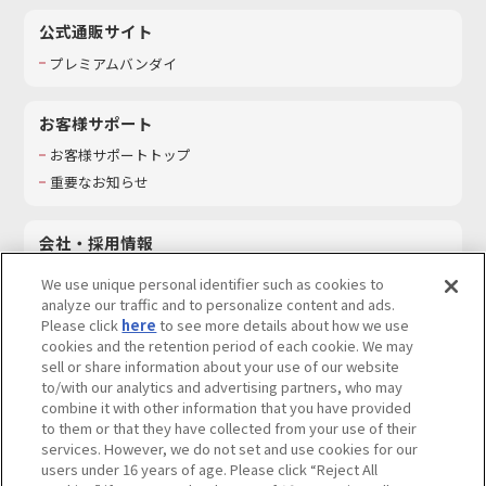
公式通販サイト
プレミアムバンダイ
お客様サポート
お客様サポートトップ
重要なお知らせ
会社・採用情報
会社情報
We use unique personal identifier such as cookies to
採用情報
analyze our traffic and to personalize content and ads.
Please click
here
to see more details about how we use
サステナビリティ
cookies and the retention period of each cookie. We may
お問い合わせ
sell or share information about your use of our website
to/with our analytics and advertising partners, who may
combine it with other information that you have provided
to them or that they have collected from your use of their
services. However, we do not set and use cookies for our
ウェブサイトご利用条件
ソーシャルメディアポリシー
users under 16 years of age. Please click “Reject All
個人情報及び特定個人情報等の取り扱いに関する保護方針