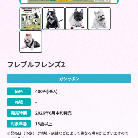
フレブルフレンズ2
ガシャポン
価格
400
円(税込)
売場
-
発売時期
2026
年
6
月
中旬
発売
対象年齢
15歳以上
※発売日（予定）は地域・店舗などによって異なる場合がございますので