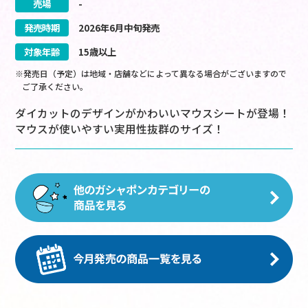
売場
-
発売時期
2026
年
6
月
中旬
発売
対象年齢
15歳以上
※発売日（予定）は地域・店舗などによって異なる場合がございますので
ご了承ください。
ダイカットのデザインがかわいいマウスシートが登場！
マウスが使いやすい実用性抜群のサイズ！