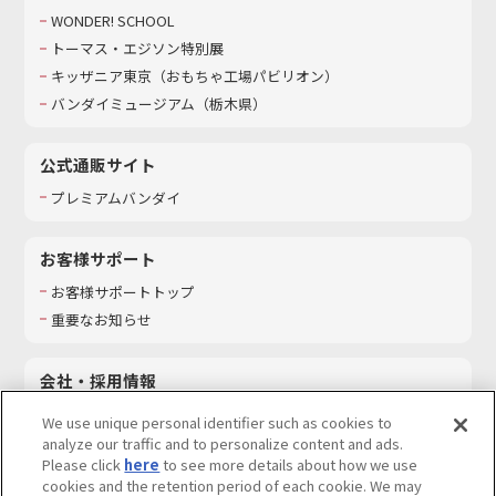
WONDER! SCHOOL
トーマス・エジソン特別展
キッザニア東京（おもちゃ工場パビリオン）​
バンダイミュージアム（栃木県）
公式通販サイト
プレミアムバンダイ
お客様サポート
お客様サポートトップ
重要なお知らせ
会社・採用情報
会社情報
We use unique personal identifier such as cookies to
採用情報
analyze our traffic and to personalize content and ads.
Please click
here
to see more details about how we use
サステナビリティ
cookies and the retention period of each cookie. We may
お問い合わせ