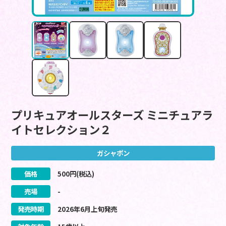
プリキュアオールスターズ ミニチュアラ
イトセレクション２
ガシャポン
価格
500
円(税込)
売場
-
発売時期
2026
年
6
月
上旬
発売