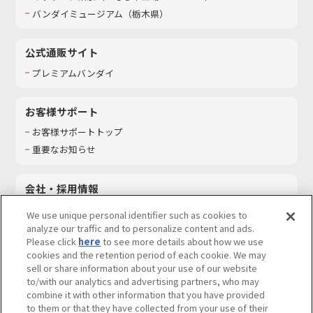
バンダイミュージアム（栃木県）
公式通販サイト
プレミアムバンダイ
お客様サポート
お客様サポートトップ
重要なお知らせ
会社・採用情報
会社情報
We use unique personal identifier such as cookies to
採用情報
analyze our traffic and to personalize content and ads.
Please click
here
to see more details about how we use
サステナビリティ
cookies and the retention period of each cookie. We may
お問い合わせ
sell or share information about your use of our website
to/with our analytics and advertising partners, who may
combine it with other information that you have provided
to them or that they have collected from your use of their